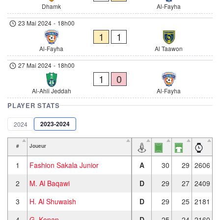
Dhamk
Al-Fayha
23 Mai 2024
-
18h00
1
1
Al-Fayha
Al Taawon
27 Mai 2024
-
18h00
1
0
Al-Ahli Jeddah
Al-Fayha
PLAYER STATS
2023-2024
2024
#
Joueur
1
Fashion Sakala Junior
A
30
29
2606
2
M. Al Baqawi
D
29
27
2409
3
H. Al Shuwaish
D
29
25
2181
4
G. Konan
D
25
24
2160