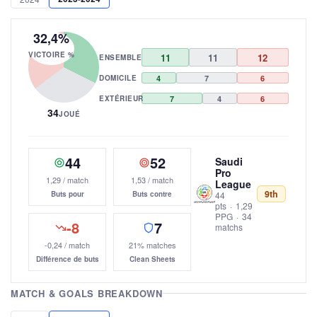
32,4%
VICTOIRE %
11
11
12
ENSEMBLE
DOMICILE
4
7
6
EXTÉRIEUR
7
4
6
34
JOUÉ
44
52
Saudi
Pro
1,29 / match
1,53 / match
League
9th
Buts pour
Buts contre
44
pts
·
1,29
PPG
·
34
-8
7
matchs
-0,24 / match
21% matches
Différence de buts
Clean Sheets
MATCH & GOALS BREAKDOWN