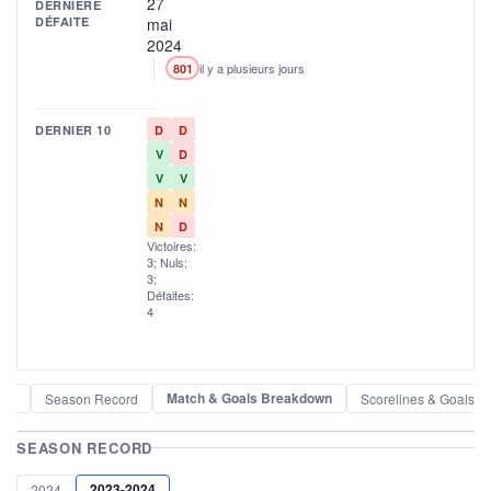
27
DERNIÈRE
DÉFAITE
mai
2024
il y a plusieurs jours
801
DERNIER 10
D
D
V
D
V
V
N
N
N
D
Victoires:
3; Nuls:
3;
Défaites:
4
Match & Goals Breakdown
der
Season Record
Scorelines & Goals
SEASON RECORD
2023-2024
2024