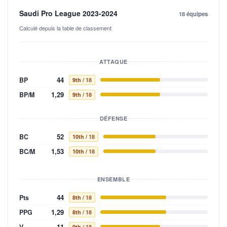
Saudi Pro League 2023-2024
18 équipes
Calculé depuis la table de classement
ATTAQUE
44
BP
9th
/ 18
1,29
BP/M
9th
/ 18
DÉFENSE
52
BC
10th
/ 18
1,53
BC/M
10th
/ 18
ENSEMBLE
44
Pts
8th
/ 18
1,29
PPG
8th
/ 18
11
V
9th
/ 18