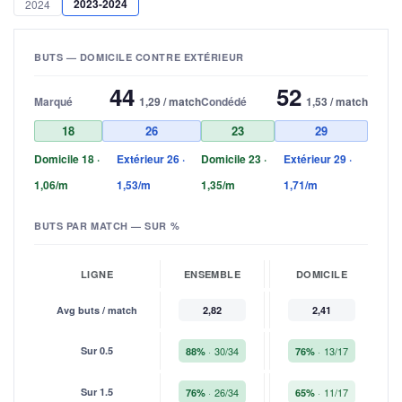
2023-2024
2024
BUTS — DOMICILE CONTRE EXTÉRIEUR
44
52
Marqué
1,29 / match
Condédé
1,53 / match
18
26
23
29
Domicile 18 ·
Extérieur 26 ·
Domicile 23 ·
Extérieur 29 ·
1,06/m
1,53/m
1,35/m
1,71/m
BUTS PAR MATCH — SUR %
LIGNE
ENSEMBLE
DOMICILE
Avg buts / match
2,82
2,41
Sur 0.5
30/34
13/17
88%
76%
Sur 1.5
26/34
11/17
76%
65%