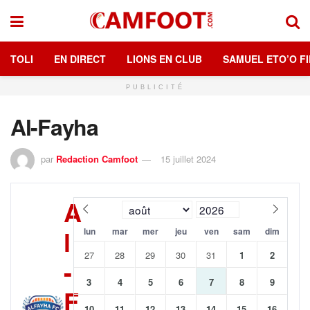
TOLI
EN DIRECT
LIONS EN CLUB
SAMUEL ETO’O FI
PUBLICITÉ
Al-Fayha
par
Redaction Camfoot
15 juillet 2024
A
l
lun
mar
mer
jeu
ven
sam
dim
27
28
29
30
31
1
2
-
3
4
5
6
7
8
9
F
10
11
12
13
14
15
16