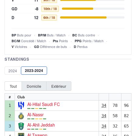
-8
GD
10th
/ 18
12
D
6th
/ 18
Buts pour
Buts / Match
Buts contre
BP
BP/M
BC
Concédé / Match
Points
Points / Match
BC/M
Pts
PPG
Victoires
Différence de buts
Perdus
V
GD
D
STANDINGS
2023-2024
2024
Tout
Domicile
Extérieur
#
Club
Al-Hilal Saudi FC
1
34
78
96
Al-Nassr
2
34
58
82
Al-Ahli Jeddah
3
34
32
65
Al Taawon