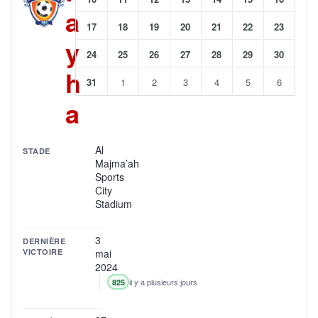
a
17
18
19
20
21
22
23
y
24
25
26
27
28
29
30
h
31
1
2
3
4
5
6
a
Al
STADE
Majma’ah
Sports
City
Stadium
3
DERNIÈRE
VICTOIRE
mai
2024
il y a plusieurs jours
825