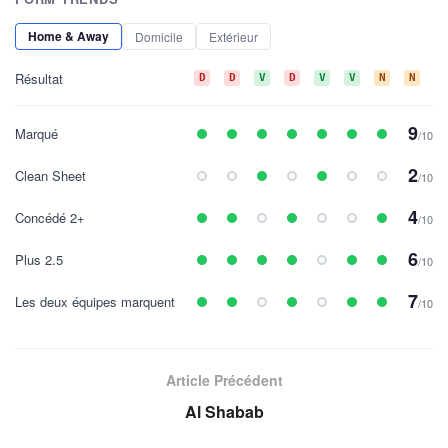
Home & Away
Domicile
Extérieur
Résultat
D
D
V
D
V
V
N
N
N
9
Marqué
/10
2
Clean Sheet
/10
4
Concédé 2+
/10
6
Plus 2.5
/10
7
Les deux équipes marquent
/10
Article Précédent
Al Shabab