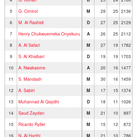
5
G. Cimirot
M
29
25
2136
6
M. Al Rashidi
D
27
25
2129
7
Henry Chukwuemeka Onyekuru
A
26
25
2112
8
A. Al Safari
M
27
19
1782
9
S. Al Khaibari
D
19
19
1703
10
A. Nwakaeme
A
20
16
1477
11
S. Mandash
M
30
16
1459
12
A. Sabiri
M
17
15
1374
13
Muhannad Al Qaydhi
D
18
11
1026
14
Saud Zaydan
M
21
10
897
15
Ricardo Ryller
M
15
12
872
16
N. Al Harthi
M
21
10
786