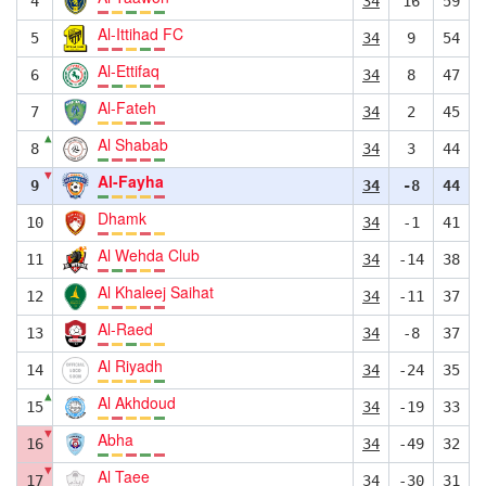
4
34
16
59
Al-Ittihad FC
5
34
9
54
Al-Ettifaq
6
34
8
47
Al-Fateh
7
34
2
45
▲
Al Shabab
8
34
3
44
▼
Al-Fayha
9
34
-8
44
Dhamk
10
34
-1
41
Al Wehda Club
11
34
-14
38
Al Khaleej Saihat
12
34
-11
37
Al-Raed
13
34
-8
37
Al Riyadh
14
34
-24
35
▲
Al Akhdoud
15
34
-19
33
▼
Abha
16
34
-49
32
▼
Al Taee
17
34
-30
31