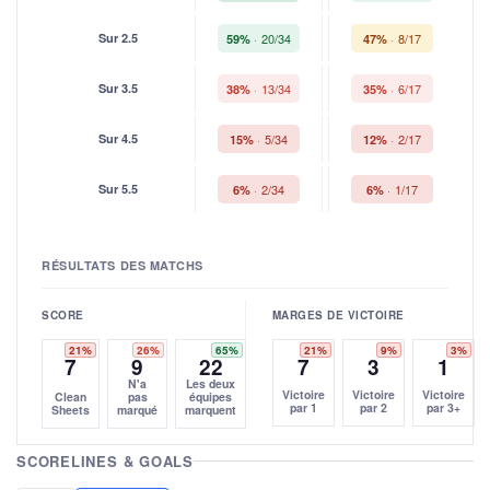
Sur 2.5
20/34
8/17
59%
47%
Sur 3.5
13/34
6/17
38%
35%
Sur 4.5
5/34
2/17
15%
12%
Sur 5.5
2/34
1/17
6%
6%
RÉSULTATS DES MATCHS
SCORE
MARGES DE VICTOIRE
21%
26%
65%
21%
9%
3%
7
9
22
7
3
1
N'a
Les deux
Victoire
Victoire
Victoire
Clean
pas
équipes
par 1
par 2
par 3+
Sheets
marqué
marquent
SCORELINES & GOALS