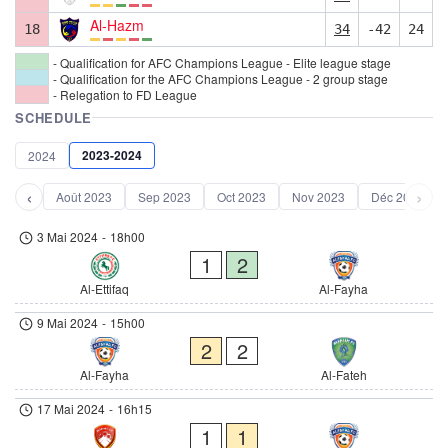
Al-Hazm
18
34
-42
24
- Qualification for AFC Champions League - Elite league stage
- Qualification for the AFC Champions League - 2 group stage
- Relegation to FD League
SCHEDULE
2023-2024
2024
‹
›
Août 2023
Sep 2023
Oct 2023
Nov 2023
Déc 2023
3 Mai 2024
-
18h00
1
2
Al-Ettifaq
Al-Fayha
9 Mai 2024
-
15h00
2
2
Al-Fayha
Al-Fateh
17 Mai 2024
-
16h15
1
1