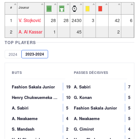
#
Joueur
1
V. Stojković
28
28
2430
3
42
6
2
A. Al Kassar
1
45
2
TOP PLAYERS
2023-2024
2024
BUTS
PASSES DÉCISIVES
Fashion Sakala Junior
19
A. Sabiri
7
Henry Chukwuemeka Onyekuru
10
G. Konan
5
A. Sabiri
5
Fashion Sakala Junior
5
A. Nwakaeme
4
A. Nwakaeme
5
S. Mandash
2
G. Cimirot
4