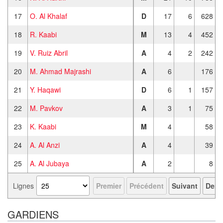
17
O. Al Khalaf
D
17
6
628
18
R. Kaabi
M
13
4
452
19
V. Ruiz Abril
A
4
2
242
20
M. Ahmad Majrashi
A
6
176
21
Y. Haqawi
D
6
1
157
22
M. Pavkov
A
3
1
75
23
K. Kaabi
M
4
58
24
A. Al Anzi
A
4
39
25
A. Al Jubaya
A
2
8
Lignes
Premier
Précédent
Suivant
Derni
GARDIENS