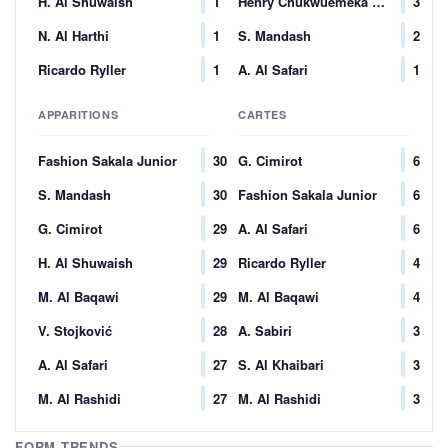
H. Al Shuwaish
1
Henry Chukwuemeka Onyekuru
3
N. Al Harthi
1
S. Mandash
2
Ricardo Ryller
1
A. Al Safari
1
APPARITIONS
CARTES
Fashion Sakala Junior
30
G. Cimirot
6
S. Mandash
30
Fashion Sakala Junior
6
G. Cimirot
29
A. Al Safari
6
H. Al Shuwaish
29
Ricardo Ryller
4
M. Al Baqawi
29
M. Al Baqawi
4
V. Stojković
28
A. Sabiri
3
A. Al Safari
27
S. Al Khaibari
3
M. Al Rashidi
27
M. Al Rashidi
3
FORM TRENDS