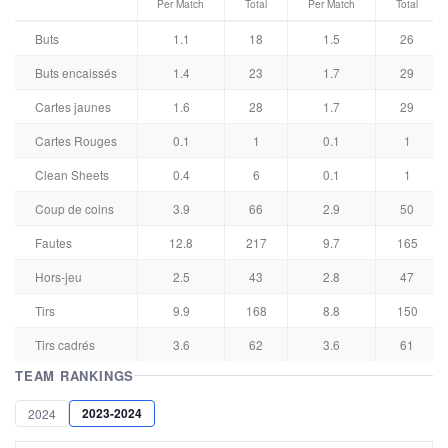
Per Match
Total
Per Match
Total
Buts
1.1
18
1.5
26
Buts encaissés
1.4
23
1.7
29
Cartes jaunes
1.6
28
1.7
29
Cartes Rouges
0.1
1
0.1
1
Clean Sheets
0.4
6
0.1
1
Coup de coins
3.9
66
2.9
50
Fautes
12.8
217
9.7
165
Hors-jeu
2.5
43
2.8
47
Tirs
9.9
168
8.8
150
Tirs cadrés
3.6
62
3.6
61
TEAM RANKINGS
2023-2024
2024