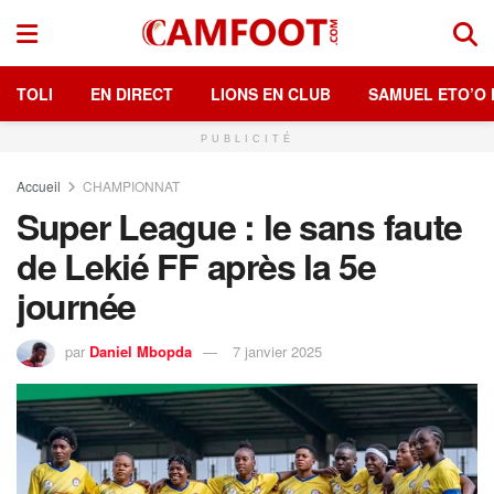
TOLI
EN DIRECT
LIONS EN CLUB
SAMUEL ETO’O 
PUBLICITÉ
Accueil
CHAMPIONNAT
Super League : le sans faute
de Lekié FF après la 5e
journée
par
Daniel Mbopda
7 janvier 2025