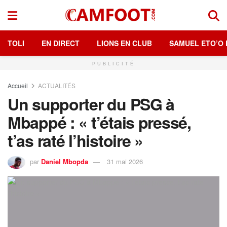
TOLI
EN DIRECT
LIONS EN CLUB
SAMUEL ETO’O 
PUBLICITÉ
Accueil
ACTUALITÉS
Un supporter du PSG à
Mbappé : « t’étais pressé,
t’as raté l’histoire »
par
Daniel Mbopda
31 mai 2026