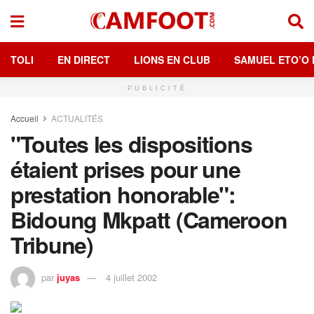
TOLI
EN DIRECT
LIONS EN CLUB
SAMUEL ETO’O 
PUBLICITÉ
Accueil
ACTUALITÉS
"Toutes les dispositions
étaient prises pour une
prestation honorable":
Bidoung Mkpatt (Cameroon
Tribune)
par
juyas
4 juillet 2002