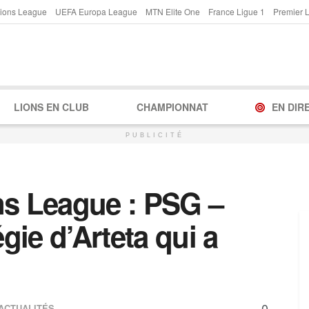
ions League
UEFA Europa League
MTN Elite One
France Ligue 1
Premier 
LIONS EN CLUB
CHAMPIONNAT
EN DIR
PUBLICITÉ
s League : PSG –
égie d’Arteta qui a
0
ACTUALITÉS