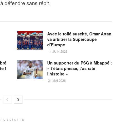
 défendre sans répit.
Avec le tollé suscité, Omar Artan
va arbitrer la Supercoupe
d’Europe
11 JUIN 2026
ébré
Un supporter du PSG à Mbappé :
te !
« t’étais pressé, t’as raté
l’histoire »
31 MAI 2026
PUBLICITÉ