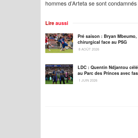
hommes d’Arteta se sont condamnés à
Lire
aussi
Pré saison : Bryan Mbeumo,
chirurgical face au PSG
8 AOÛT 2026
LDC : Quentin Ndjantou cél
au Parc des Princes avec fas
1 JUIN 2026