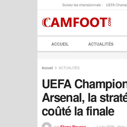
Suivez les championnats :
UEFA Champ
ACCUEIL
ACTUALITÉS
Accueil
ACTUALITÉS
UEFA Champion
Arsenal, la strat
coûté la finale
par
Ekene Ngueng
1 juin 2026
dans