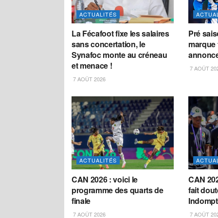
ACTUALITÉS
ACTUA
La Fécafoot fixe les salaires
Pré sais
sans concertation, le
marque f
Synafoc monte au créneau
annonce
et menace !
7 AOÛT 20
7 AOÛT 2026
ACTUALITÉS
ACTUA
CAN 2026 : voici le
CAN 202
programme des quarts de
fait dou
finale
Indompt
7 AOÛT 2026
7 AOÛT 20