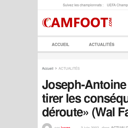
Suivez les championnats :
UEFA Champ
ACCUEIL
ACTUALITÉS
Accueil
ACTUALITÉS
Joseph-Antoine 
tirer les conséq
déroute» (Wal Fa
par
juyas
3 juin 2002
dans
ACTUALI