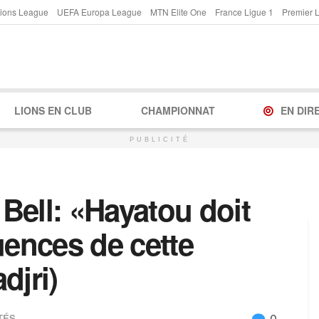
ions League
UEFA Europa League
MTN Elite One
France Ligue 1
Premier 
LIONS EN CLUB
CHAMPIONNAT
EN DIR
PUBLICITÉ
Bell: «Hayatou doit
uences de cette
djri)
0
TÉS