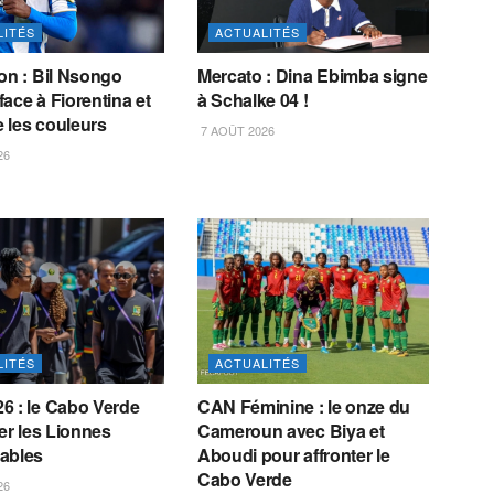
LITÉS
ACTUALITÉS
on : Bil Nsongo
Mercato : Dina Ebimba signe
ace à Fiorentina et
à Schalke 04 !
 les couleurs
7 AOÛT 2026
26
LITÉS
ACTUALITÉS
6 : le Cabo Verde
CAN Féminine : le onze du
ter les Lionnes
Cameroun avec Biya et
ables
Aboudi pour affronter le
Cabo Verde
26