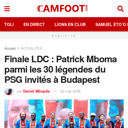
TOLI
EN DIRECT
LIONS EN CLUB
SAMUEL ETO’O 
PUBLICITÉ
Accueil
ACTUALITÉS
Finale LDC : Patrick Mboma
parmi les 30 légendes du
PSG invités à Budapest
par
Daniel Mbopda
30 mai 2026