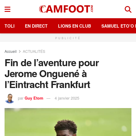
TOLI
EN DIRECT
LIONS EN CLUB
SAMUEL ETO’O 
PUBLICITÉ
Accueil
ACTUALITÉS
Fin de l’aventure pour
Jerome Onguené à
l’Eintracht Frankfurt
par
Guy Etom
4 janvier 2025