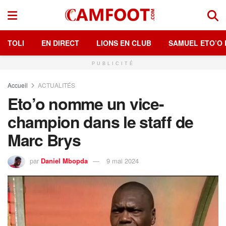
TOLI
EN DIRECT
LIONS EN CLUB
SAMUEL ETO’O 
PUBLICITÉ
Accueil
ACTUALITÉS
Eto’o nomme un vice-
champion dans le staff de
Marc Brys
par
Daniel Mbopda
9 mai 2024