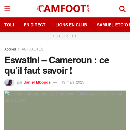
TOLI
EN DIRECT
LIONS EN CLUB
SAMUEL ETO’O 
PUBLICITÉ
Accueil
ACTUALITÉS
Eswatini – Cameroun : ce
qu’il faut savoir !
par
Daniel Mbopda
19 mars 2025