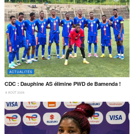
ACTUALITÉS
CDC : Dauphine AS élimine PWD de Bamenda !
8 AOÛT 2026