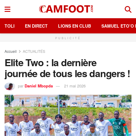
TOLI
EN DIRECT
LIONS EN CLUB
SAMUEL ETO’O 
PUBLICITÉ
Accueil
ACTUALITÉS
Elite Two : la dernière
journée de tous les dangers !
par
Daniel Mbopda
21 mai 2026