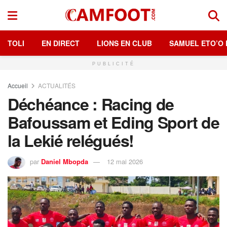
TOLI
EN DIRECT
LIONS EN CLUB
SAMUEL ETO’O 
PUBLICITÉ
Accueil
ACTUALITÉS
Déchéance : Racing de
Bafoussam et Eding Sport de
la Lekié relégués!
par
Daniel Mbopda
12 mai 2026