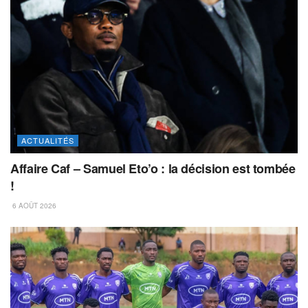
ACTUALITÉS
Affaire Caf – Samuel Eto’o : la décision est tombée
!
6 AOÛT 2026