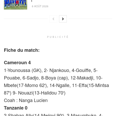
!
8 AOÛT 2026
PUBLICITÉ
Fiche du match:
Cameroun 4
1-Younoussa (GK), 2- Njankouo, 4-Gouiffe, 5-
Pouabe, 6-Sadjo, 8-Boya (cap), 12-Makadji, 10-
Mbete(17-Momo 62′), 14-Ngalle, 11-Effa(15-Mintsa
87′) 9- Nouazi(13-Halidou 70′)
Coah : Nanga Lucien
Tanzanie 0
2-Shaban Ally(14-Mwinyi 90′), 3-Masumbuko, 4-