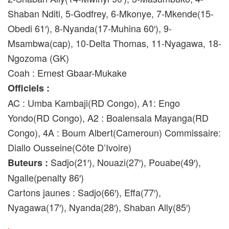
Shaban Nditi, 5-Godfrey, 6-Mkonye, 7-Mkende(15-
Obedi 61′), 8-Nyanda(17-Muhina 60′), 9-
Msambwa(cap), 10-Delta Thomas, 11-Nyagawa, 18-
Ngozoma (GK)
Coah : Ernest Gbaar-Mukake
Officiels :
AC : Umba Kambaji(RD Congo), A1: Engo
Yondo(RD Congo), A2 : Boalensala Mayanga(RD
Congo), 4A : Boum Albert(Cameroun) Commissaire:
Diallo Ousseine(Côte D’Ivoire)
Sadjo(21′), Nouazi(27′), Pouabe(49′),
Buteurs :
Ngalle(penalty 86′)
Cartons jaunes : Sadjo(66′), Effa(77′),
Nyagawa(17′), Nyanda(28′), Shaban Ally(85′)