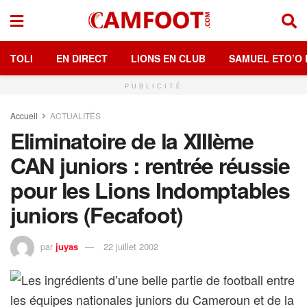
TOLI
EN DIRECT
LIONS EN CLUB
SAMUEL ETO’O 
PUBLICITÉ
Accueil
ACTUALITÉS
Eliminatoire de la XIIIème
CAN juniors : rentrée réussie
pour les Lions Indomptables
juniors (Fecafoot)
par
juyas
22 juillet 2002
Les ingrédients d’une belle partie de football entre
les équipes nationales juniors du Cameroun et de la