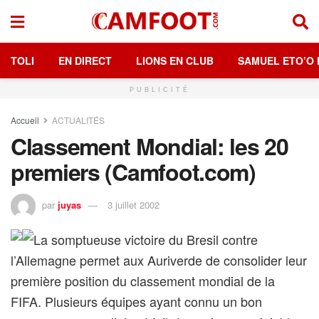
TOLI
EN DIRECT
LIONS EN CLUB
SAMUEL ETO’O 
PUBLICITÉ
Accueil
ACTUALITÉS
Classement Mondial: les 20
premiers (Camfoot.com)
par
juyas
3 juillet 2002
La somptueuse victoire du Bresil contre
l’Allemagne permet aux Auriverde de consolider leur
première position du classement mondial de la
FIFA. Plusieurs équipes ayant connu un bon