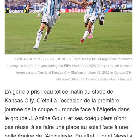
KANSAS CITY, MISSOURI - JUNE 16: Lionel Messi #10 of Argentina celebrates
scoring his team's first goal during the FIFA World Cup 2026 Group J match between
Argentina and Algeria at Kansas City Stadium on June 16, 2026 in Kansas City,
Missouri. (Photo by Charlotte Wilson/Getty Images)
L’Algérie a pris l’eau tôt ce matin au stade de
Kansas City. C’était à l’occasion de la première
journée de la coupe du monde face à l’Algérie dans
le groupe J. Amine Gouiri et ses coéquipiers n’ont
pas réussi à se faire une place au soleil face à une
belle équipe de l’Albiceleste. En effet, Lionel Messi a