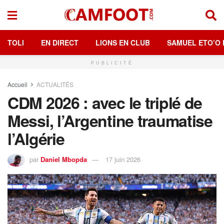
TOLI
EN DIRECT
LIONS EN CLUB
SAMUEL ETO’O 
PUBLICITÉ
Accueil
ACTUALITÉS
CDM 2026 : avec le triplé de
Messi, l’Argentine traumatise
l’Algérie
par
Daniel Mbopda
17 juin 2026