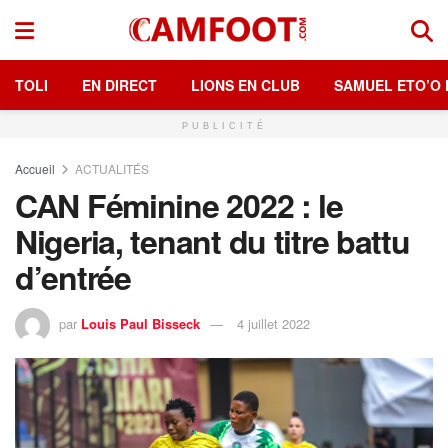
TOLI
EN DIRECT
LIONS EN CLUB
SAMUEL ETO’O 
PUBLICITÉ
Accueil
ACTUALITÉS
CAN Féminine 2022 : le
Nigeria, tenant du titre battu
d’entrée
par
Louis Paul Bisseck
4 juillet 2022