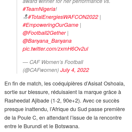
award winner for her performance vs.
#TeamNigeria
!
🔝
#TotalEnergiesWAFCON2022
|
#EmpoweringOurGame
|
@Football2Gether
|
@Banyana_Banyana
pic.twitter.com/zxmH6Ov2ul
— CAF Women’s Football
(@CAFwomen)
July 4, 2022
En fin de match, les coéquipières d’Asisat Oshoala,
sortie sur blessure, réduisaient la marque grâce à
Rasheedat Ajibade (1-2, 90e+2). Avec ce succès
presque inattendu, l’Afrique du Sud passe première
de la Poule C, en attendant l’issue de la rencontre
entre le Burundi et le Botswana.