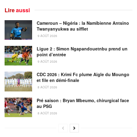
Lire
aussi
Cameroun – Nigéria : la Namibienne Antsino
Twanyanyukwa au sifflet
9 AOÛT 2026
Ligue 2 : Simon Ngapandouetnbu prend un
point d’entrée
9 AOÛT 2026
CDC 2026 : Krimi Fc plume Aigle du Moungo
et file en démi-finale
8 AOÛT 2026
Pré saison : Bryan Mbeumo, chirurgical face
au PSG
8 AOÛT 2026