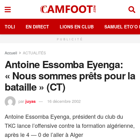
TOLI
EN DIRECT
LIONS EN CLUB
SAMUEL ETO’O 
PUBLICITÉ
Accueil
ACTUALITÉS
Antoine Essomba Eyenga:
« Nous sommes prêts pour la
bataille » (CT)
par
juyas
16 décembre 2002
Antoine Essomba Eyenga, président du club du
TKC lance l’offensive contre la formation algérienne,
après le 4 — 0 de l’aller à Alger