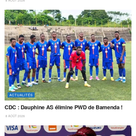
8 AOÛT 2026
ACTUALITÉS
CDC : Dauphine AS élimine PWD de Bamenda !
8 AOÛT 2026