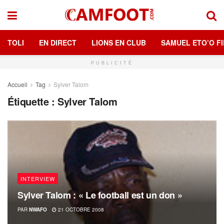
TOLI
EN DIRECT
LIONS EN CLUB
SAMUEL ETO’O FI
PUBLICITÉ
Accueil
Tag
Sylver Talom
Étiquette :
Sylver Talom
INTERVIEW
Sylver Talom : « Le football est un don »
PAR
NWAFO
21 OCTOBRE 2008