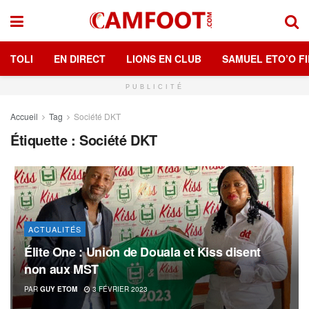
TOLI
EN DIRECT
LIONS EN CLUB
SAMUEL ETO’O FI
PUBLICITÉ
Accueil
Tag
Société DKT
Étiquette :
Société DKT
ACTUALITÉS
Élite One : Union de Douala et Kiss disent
non aux MST
PAR
GUY ETOM
3 FÉVRIER 2023