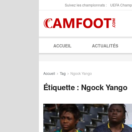
Suivez les championnats :
UEFA Champ
ACCUEIL
ACTUALITÉS
Accueil
Tag
Ngock Yango
Étiquette :
Ngock Yango