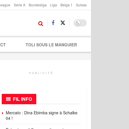
League
Serie A
Bundesliga
Liga
Belga 1
Suisse
ECT
TOLI SOUS LE MANGUIER
PUBLICITÉ
FIL INFO
Mercato : Dina Ebimba signe à Schalke
04 !