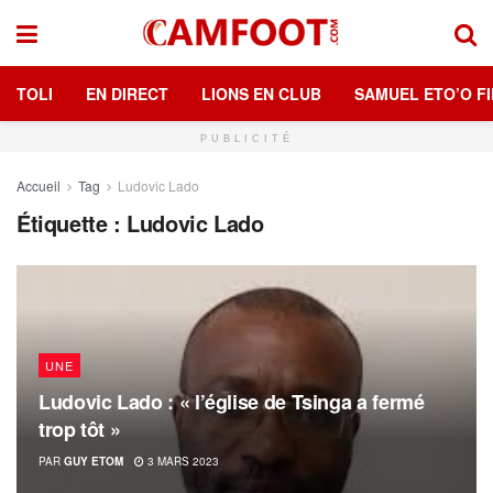
TOLI
EN DIRECT
LIONS EN CLUB
SAMUEL ETO’O FI
PUBLICITÉ
Accueil
Tag
Ludovic Lado
Étiquette :
Ludovic Lado
UNE
Ludovic Lado : « l’église de Tsinga a fermé
trop tôt »
PAR
GUY ETOM
3 MARS 2023