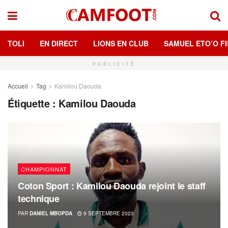
TOLI
EN DIRECT
LIONS EN CLUB
SAMUEL ETO’O FI
PUBLICITÉ
Accueil
Tag
Kamilou Daouda
Étiquette :
Kamilou Daouda
CHAMPIONNAT
Coton Sport : Kamilou Daouda rejoint le staff
technique
PAR
DANIEL MBOPDA
9 SEPTEMBRE 2023