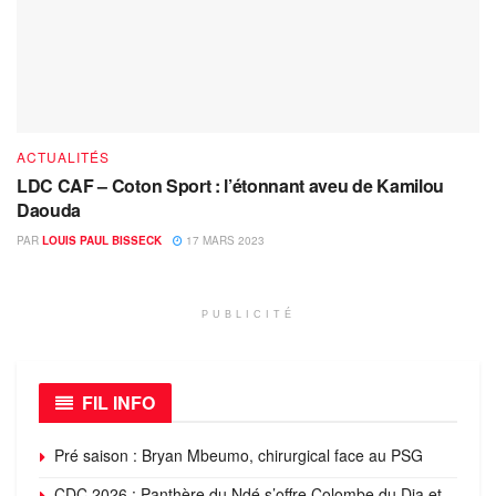
ACTUALITÉS
LDC CAF – Coton Sport : l’étonnant aveu de Kamilou
Daouda
PAR
LOUIS PAUL BISSECK
17 MARS 2023
PUBLICITÉ
FIL INFO
Pré saison : Bryan Mbeumo, chirurgical face au PSG
CDC 2026 : Panthère du Ndé s’offre Colombe du Dja et