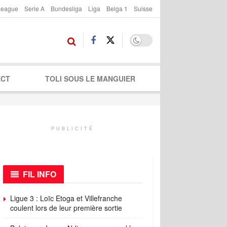
League
Serie A
Bundesliga
Liga
Belga 1
Suisse
ECT
TOLI SOUS LE MANGUIER
PUBLICITÉ
FIL INFO
Ligue 3 : Loïc Etoga et Villefranche
coulent lors de leur première sortie