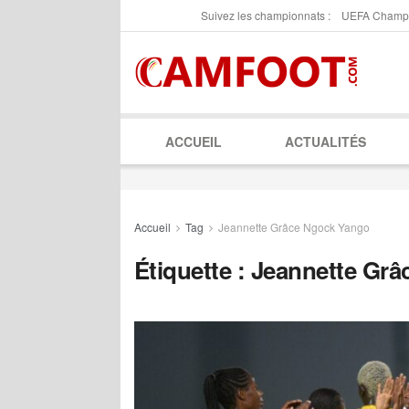
Suivez les championnats :
UEFA Champ
ACCUEIL
ACTUALITÉS
Accueil
Tag
Jeannette Grâce Ngock Yango
Étiquette :
Jeannette Grâ