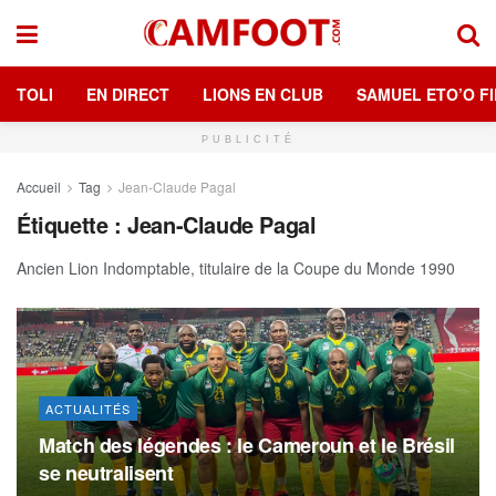
TOLI
EN DIRECT
LIONS EN CLUB
SAMUEL ETO’O FI
PUBLICITÉ
Accueil
Tag
Jean-Claude Pagal
Étiquette :
Jean-Claude Pagal
Ancien Lion Indomptable, titulaire de la Coupe du Monde 1990
ACTUALITÉS
Match des légendes : le Cameroun et le Brésil
se neutralisent