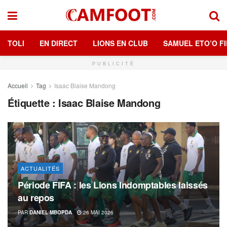
TOLI
EN DIRECT
LIONS EN CLUB
SAMUEL ETO’O FI
PUBLICITÉ
Accueil
Tag
Isaac Blaise Mandong
Étiquette :
Isaac Blaise Mandong
ACTUALITÉS
Période FIFA : les Lions Indomptables laissés
au repos
PAR
DANIEL MBOPDA
26 MAI 2026