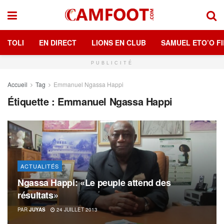
TOLI
EN DIRECT
LIONS EN CLUB
SAMUEL ETO’O FI
PUBLICITÉ
Accueil
Tag
Emmanuel Ngassa Happi
Étiquette :
Emmanuel Ngassa Happi
ACTUALITÉS
Ngassa Happi: «Le peuple attend des
résultats»
PAR
JUYAS
24 JUILLET 2013