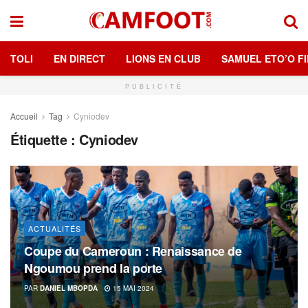
TOLI
EN DIRECT
LIONS EN CLUB
SAMUEL ETO’O FI
PUBLICITÉ
Accueil
Tag
Cyniodev
Étiquette :
Cyniodev
ACTUALITÉS
Coupe du Cameroun : Renaissance de
Ngoumou prend la porte
PAR
DANIEL MBOPDA
15 MAI 2024