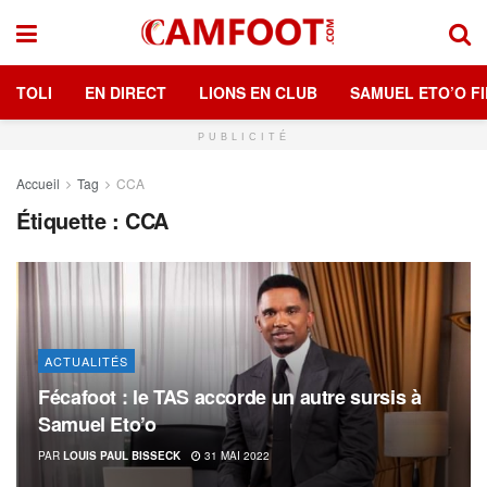
TOLI
EN DIRECT
LIONS EN CLUB
SAMUEL ETO’O FI
PUBLICITÉ
Accueil
Tag
CCA
Étiquette :
CCA
ACTUALITÉS
Fécafoot : le TAS accorde un autre sursis à
Samuel Eto’o
PAR
LOUIS PAUL BISSECK
31 MAI 2022