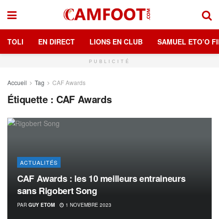
TOLI
EN DIRECT
LIONS EN CLUB
SAMUEL ETO’O FI
PUBLICITÉ
Accueil
Tag
CAF Awards
Étiquette :
CAF Awards
ACTUALITÉS
CAF Awards : les 10 meilleurs entraineurs
sans Rigobert Song
PAR
GUY ETOM
1 NOVEMBRE 2023