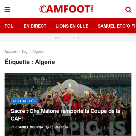
TOLI
EN DIRECT
LIONS EN CLUB
SAMUEL ETO’O FI
PUBLICITÉ
Accueil
Tag
Algerie
Étiquette :
Algerie
ACTUALITÉS
Sacre : Che Malone remporte la Coupe de la
CAF!
PAR
DANIEL MBOPDA
16 MAI 2026