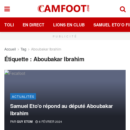
TOLI
EN DIRECT
LIONS EN CLUB
SAMUEL ETO’O FI
PUBLICITÉ
Accueil
Tag
Aboubakar Ibrahim
Étiquette :
Aboubakar Ibrahim
ACTUALITÉS
Samuel Eto’o répond au député Aboubakar
Ibrahim
PAR
GUY ETOM
6 FÉVRIER 2024