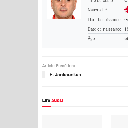
C
Titre du poste
Nationalité
G
Lieu de naissance
1
Date de naissance
5
Âge
Article Précédent
E. Jankauskas
Lire
aussi