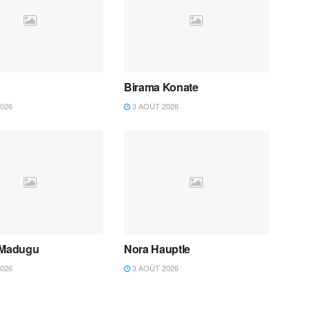
Birama Konate
026
3 AOÛT 2026
 Madugu
Nora Hauptle
026
3 AOÛT 2026