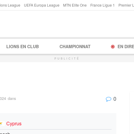
ions League
UEFA Europa League
MTN Elite One
France Ligue 1
Premier 
LIONS EN CLUB
CHAMPIONNAT
EN DIR
PUBLICITÉ
0
2024
dans
Cyprus