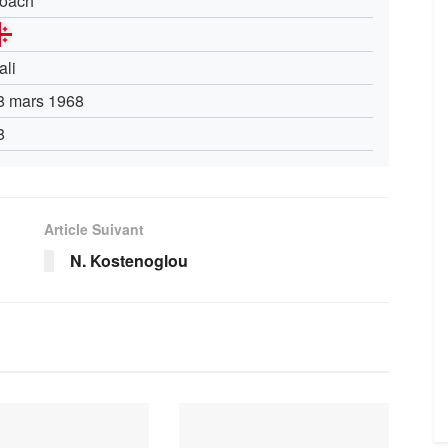
oach
ali
8 mars 1968
8
Article Suivant
N. Kostenoglou