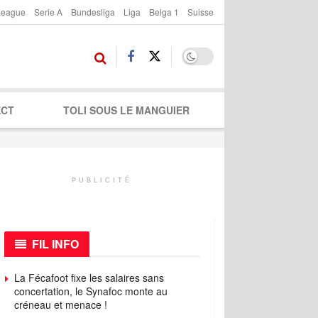
League
Serie A
Bundesliga
Liga
Belga 1
Suisse
ECT
TOLI SOUS LE MANGUIER
PUBLICITÉ
FIL INFO
La Fécafoot fixe les salaires sans
concertation, le Synafoc monte au
créneau et menace !