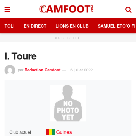
TOLI
EN DIRECT
LIONS EN CLUB
SAMUEL ETO’O FI
PUBLICITÉ
I. Toure
par
Redaction Camfoot
6 juillet 2022
Guinea
Club actuel