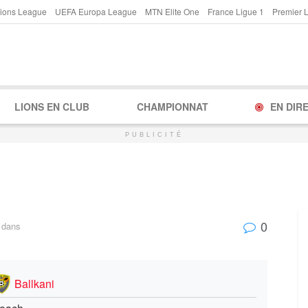
ions League
UEFA Europa League
MTN Elite One
France Ligue 1
Premier 
LIONS EN CLUB
CHAMPIONNAT
EN DIR
PUBLICITÉ
0
dans
Ballkani