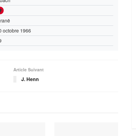
oach
iranë
0 octobre 1966
9
Article Suivant
J. Henn