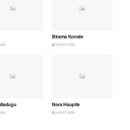
Birama Konate
026
3 AOÛT 2026
 Madugu
Nora Hauptle
026
3 AOÛT 2026