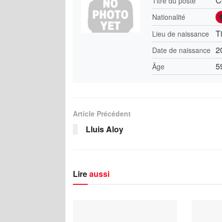
C
Titre du poste
Nationalité
T
Lieu de naissance
2
Date de naissance
5
Âge
Article Précédent
Lluis Aloy
Lire
aussi