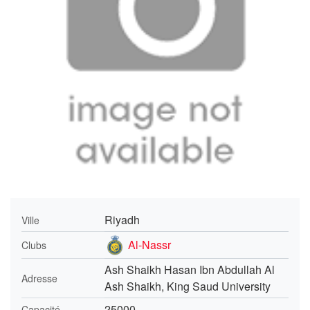
Riyadh
Ville
Al-Nassr
Clubs
Ash Shaikh Hasan Ibn Abdullah Al
Adresse
Ash Shaikh, King Saud University
25000
Capacité