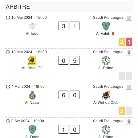
ARBITRE
16 Mai 2024
-
15h00
Saudi Pro League
3
1
Al Taee
Al-Fateh
2
1
10 Mai 2024
-
18h00
Saudi Pro League
0
5
Al-Ittihad FC
Al-Ettifaq
4 Mai 2024
-
18h00
Saudi Pro League
6
0
Al-Nassr
Al Wehda Club
2
3 Avr 2024
-
19h00
Saudi Pro League
1
0
Al-Fateh
Al-Ettifaq