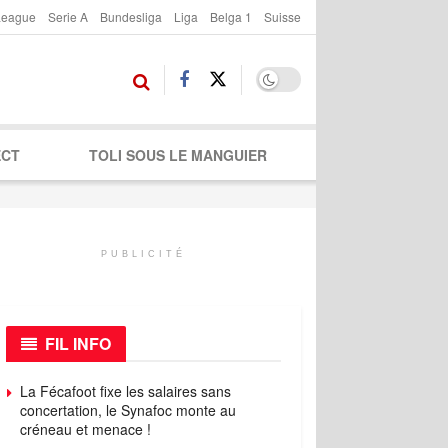
League
Serie A
Bundesliga
Liga
Belga 1
Suisse
ECT
TOLI SOUS LE MANGUIER
PUBLICITÉ
FIL INFO
La Fécafoot fixe les salaires sans
concertation, le Synafoc monte au
créneau et menace !