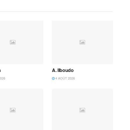
h
A. Ilboudo
026
4 AOÛT 2026