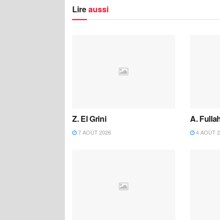
Lire
aussi
Z. El Grini
A. Fulla
7 AOÛT 2026
4 AOÛT 2