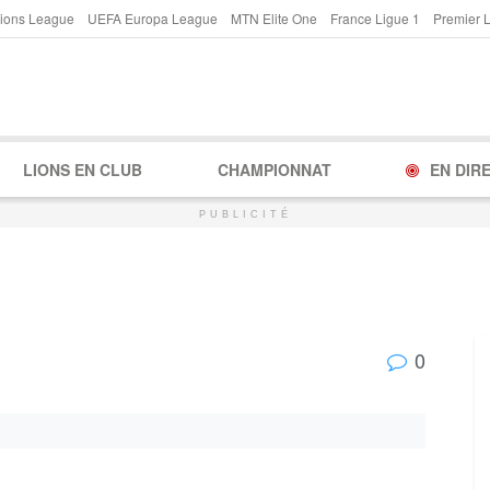
ions League
UEFA Europa League
MTN Elite One
France Ligue 1
Premier 
LIONS EN CLUB
CHAMPIONNAT
EN DIR
PUBLICITÉ
0