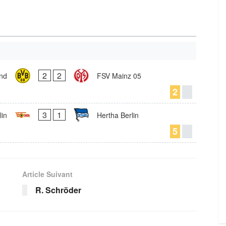
2
2
nd
FSV Mainz 05
2
3
1
lin
Hertha Berlin
5
Article Suivant
R. Schröder