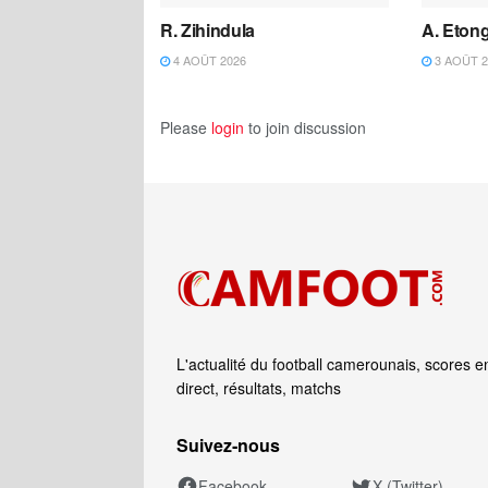
R. Zihindula
A. Eton
4 AOÛT 2026
3 AOÛT 2
Please
login
to join discussion
L'actualité du football camerounais, scores e
direct, résultats, matchs
Suivez‑nous
Facebook
X (Twitter)