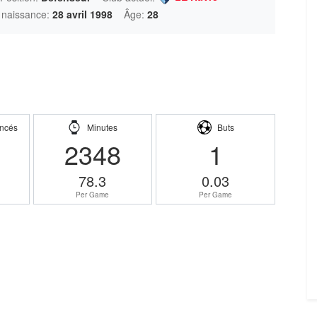
 naissance:
28 avril 1998
Âge:
28
ncés
Minutes
Buts
2348
1
78.3
0.03
Per Game
Per Game