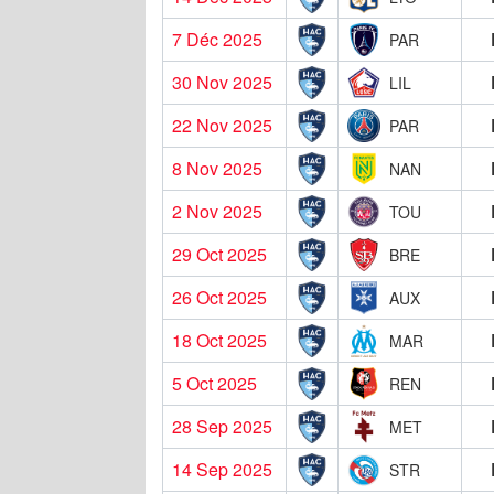
7 Déc 2025
PAR
30 Nov 2025
LIL
22 Nov 2025
PAR
8 Nov 2025
NAN
2 Nov 2025
TOU
29 Oct 2025
BRE
26 Oct 2025
AUX
18 Oct 2025
MAR
5 Oct 2025
REN
28 Sep 2025
MET
14 Sep 2025
STR