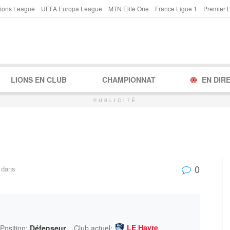
ions League
UEFA Europa League
MTN Elite One
France Ligue 1
Premier 
LIONS EN CLUB
CHAMPIONNAT
EN DIR
PUBLICITÉ
0
dans
LE Havre
Position:
Défenseur
Club actuel: