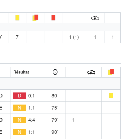
′
7
1 (1)
1
1
A
Résultat
D
D
0:1
80`
E
N
1:1
75`
D
N
4:4
79`
1
E
N
1:1
90`