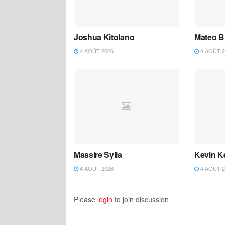
Joshua Kitolano
Mateo B
4 AOÛT 2026
4 AOÛT 2
Massire Sylla
Kevin K
4 AOÛT 2026
4 AOÛT 2
Please
login
to join discussion