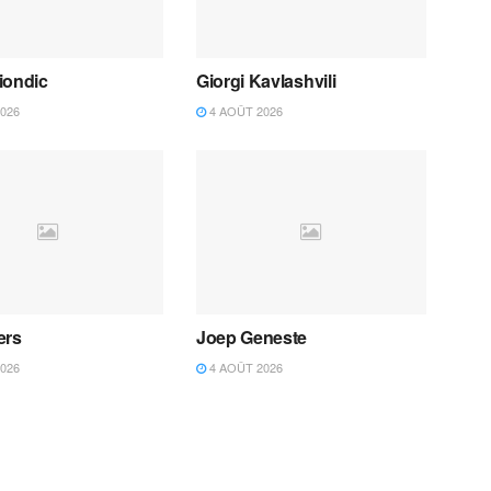
iondic
Giorgi Kavlashvili
026
4 AOÛT 2026
ers
Joep Geneste
026
4 AOÛT 2026