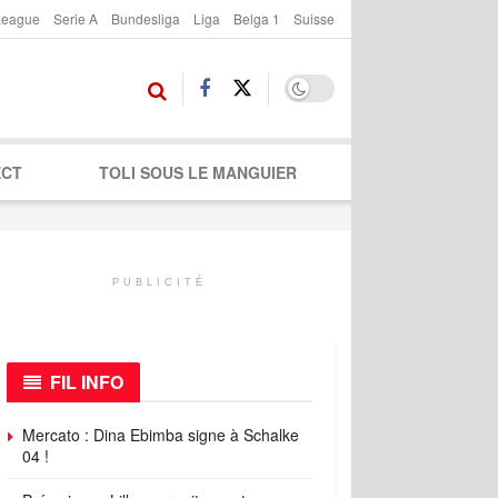
League
Serie A
Bundesliga
Liga
Belga 1
Suisse
ECT
TOLI SOUS LE MANGUIER
PUBLICITÉ
FIL INFO
Mercato : Dina Ebimba signe à Schalke
04 !