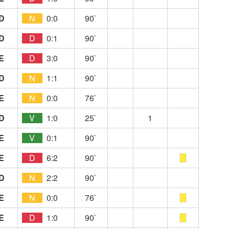
D
N
0:0
90`
D
D
0:1
90`
E
D
3:0
90`
D
N
1:1
90`
E
N
0:0
76`
D
V
1:0
25`
1
E
V
0:1
90`
E
D
6:2
90`
D
N
2:2
90`
E
N
0:0
76`
E
D
1:0
90`