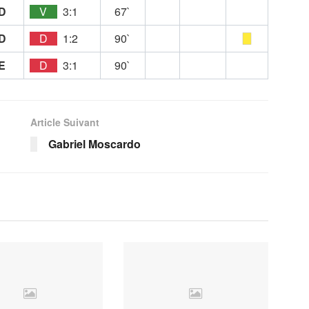
D
V
3:1
67`
D
D
1:2
90`
E
D
3:1
90`
Article Suivant
Gabriel Moscardo