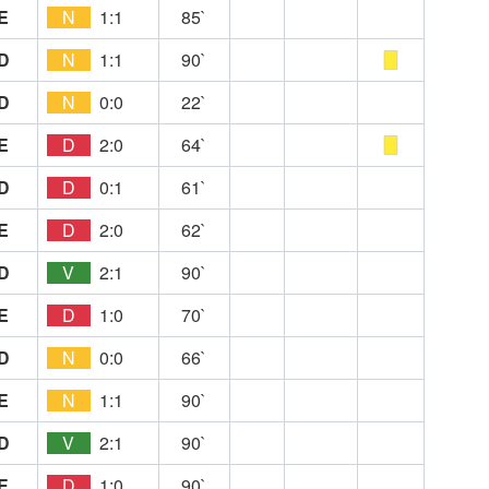
E
N
1:1
85`
D
N
1:1
90`
D
N
0:0
22`
E
D
2:0
64`
D
D
0:1
61`
E
D
2:0
62`
D
V
2:1
90`
E
D
1:0
70`
D
N
0:0
66`
E
N
1:1
90`
D
V
2:1
90`
E
D
1:0
90`