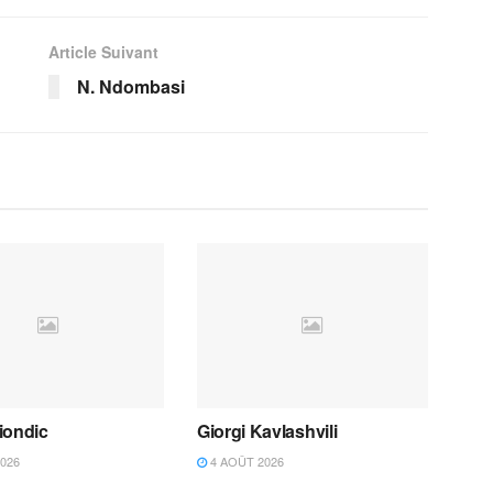
Article Suivant
N. Ndombasi
iondic
Giorgi Kavlashvili
026
4 AOÛT 2026