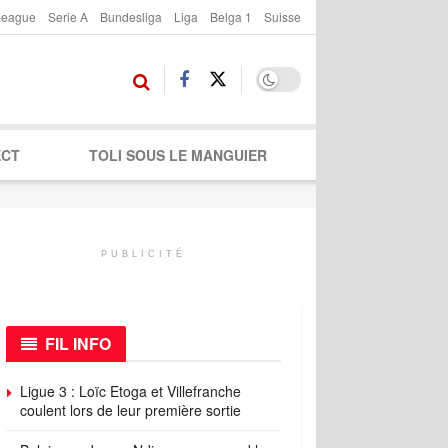
League
Serie A
Bundesliga
Liga
Belga 1
Suisse
ECT
TOLI SOUS LE MANGUIER
PUBLICITÉ
FIL INFO
Ligue 3 : Loïc Etoga et Villefranche
coulent lors de leur première sortie