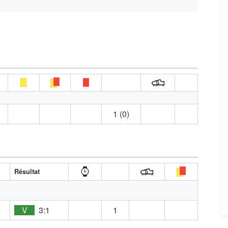
1 (0)
Résultat
V
3:1
1