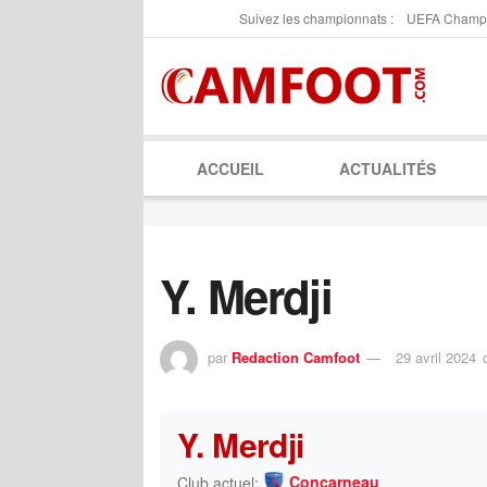
Suivez les championnats :
UEFA Champ
ACCUEIL
ACTUALITÉS
Y. Merdji
par
Redaction Camfoot
29 avril 2024
Y. Merdji
Concarneau
Club actuel: