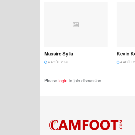
Massire Sylla
Kevin K
4 AOÛT 2026
4 AOÛT 2
Please
login
to join discussion