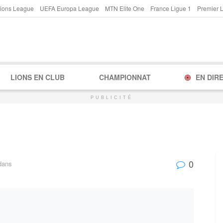
ions League
UEFA Europa League
MTN Elite One
France Ligue 1
Premier 
LIONS EN CLUB
CHAMPIONNAT
EN DIR
PUBLICITÉ
0
dans