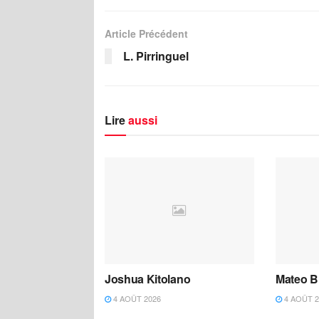
Article Précédent
L. Pirringuel
Lire
aussi
Joshua Kitolano
Mateo B
4 AOÛT 2026
4 AOÛT 2