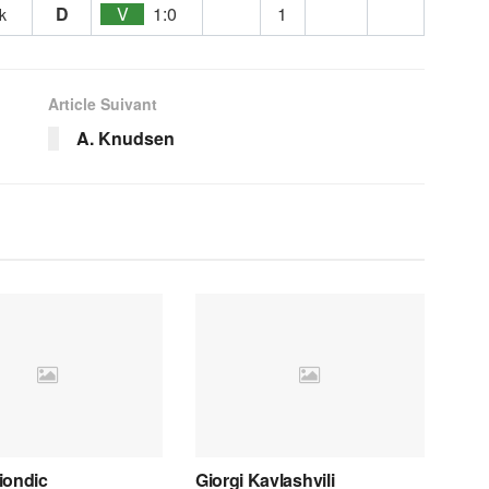
D
V
1:0
1
k
Article Suivant
A. Knudsen
iondic
Giorgi Kavlashvili