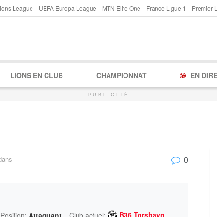
ions League
UEFA Europa League
MTN Elite One
France Ligue 1
Premier 
LIONS EN CLUB
CHAMPIONNAT
EN DIR
PUBLICITÉ
0
dans
B36 Torshavn
Position:
Attaquant
Club actuel: