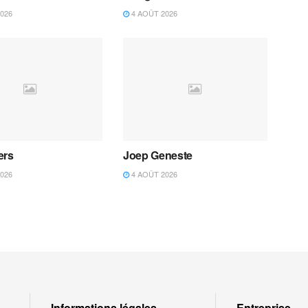
026
4 AOÛT 2026
ers
Joep Geneste
026
4 AOÛT 2026
Informations légales
Entreprise