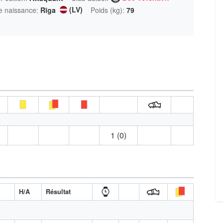
(LV)
e naissance:
Rīga
Poids (kg):
79
1 (0)
H/A
Résultat