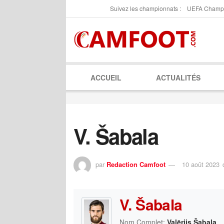
Suivez les championnats :
UEFA Champ
ACCUEIL
ACTUALITÉS
V. Šabala
par
Redaction Camfoot
10 août 2023
V. Šabala
Nom Complet:
Valērijs Šabala