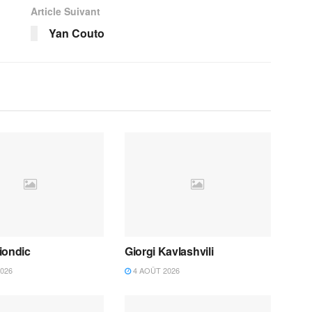
Article Suivant
Yan Couto
iondic
Giorgi Kavlashvili
026
4 AOÛT 2026