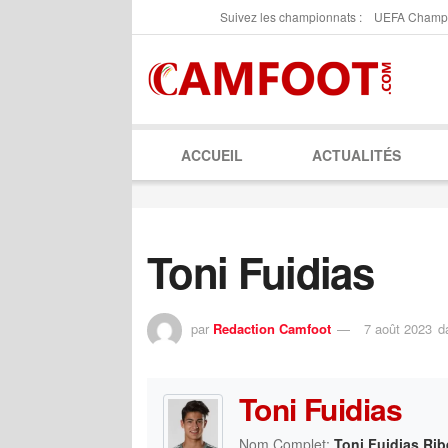
Suivez les championnats :
UEFA Champ
ACCUEIL
ACTUALITÉS
Toni Fuidias
par
Redaction Camfoot
7 août 2023
d
Toni Fuidias
Nom Complet:
Toni Fuidias Rib