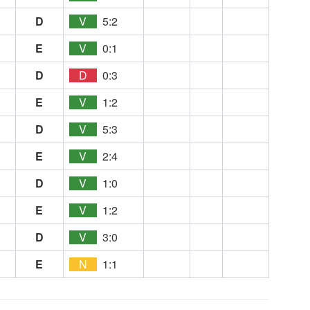
D
V
5:2
E
V
0:1
D
D
0:3
E
V
1:2
D
V
5:3
E
V
2:4
D
V
1:0
E
V
1:2
D
V
3:0
E
N
1:1