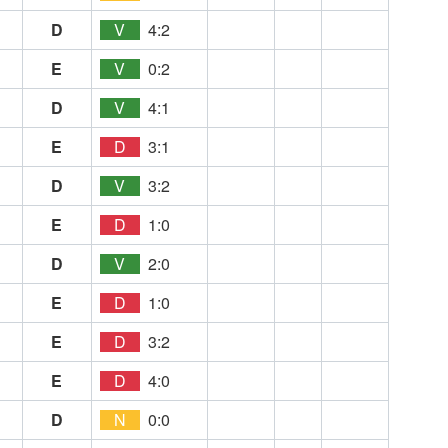
D
V
4:2
E
V
0:2
D
V
4:1
E
D
3:1
D
V
3:2
E
D
1:0
D
V
2:0
E
D
1:0
E
D
3:2
E
D
4:0
D
N
0:0