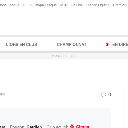
ions League
UEFA Europa League
MTN Elite One
France Ligue 1
Premier 
LIONS EN CLUB
CHAMPIONNAT
EN DIR
PUBLICITÉ
0
ans
Girona
era
Position:
Gardien
Club actuel: