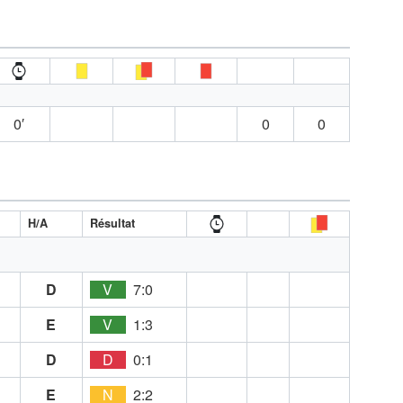
0′
0
0
H/A
Résultat
D
V
7:0
E
V
1:3
D
D
0:1
E
N
2:2