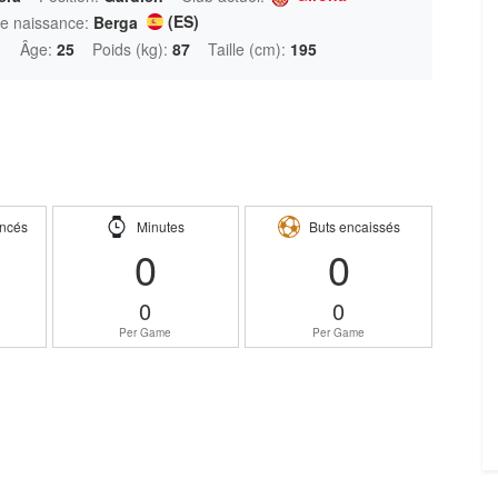
(ES)
de naissance:
Berga
1
Âge:
25
Poids (kg):
87
Taille (cm):
195
ncés
Minutes
Buts encaissés
0
0
0
0
Per Game
Per Game