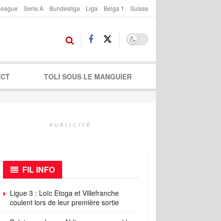
League
Serie A
Bundesliga
Liga
Belga 1
Suisse
ECT
TOLI SOUS LE MANGUIER
PUBLICITÉ
FIL INFO
Ligue 3 : Loïc Etoga et Villefranche
coulent lors de leur première sortie