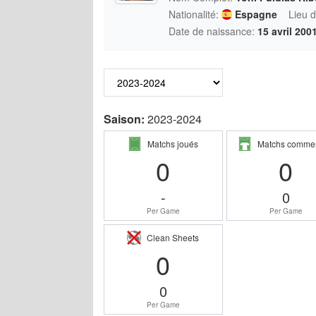
Nationalité:
Espagne
Lieu 
Date de naissance:
15 avril 200
Saison:
2023-2024
Matchs joués
Matchs comme
0
0
-
0
Per Game
Per Game
Clean Sheets
0
0
Per Game