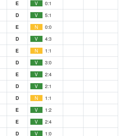
E
V
0:1
D
V
5:1
E
N
0:0
D
V
4:3
E
N
1:1
D
V
3:0
E
V
2:4
D
V
2:1
D
N
1:1
E
V
1:2
E
V
2:4
D
V
1:0