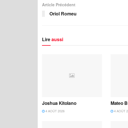
Article Précédent
Oriol Romeu
Lire
aussi
Joshua Kitolano
Mateo B
4 AOÛT 2026
4 AOÛT 2