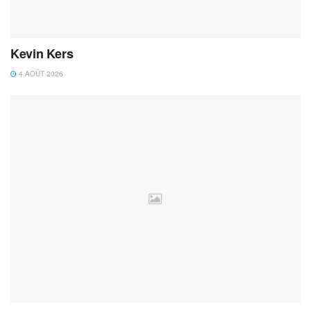
Kevin Kers
4 AOÛT 2026