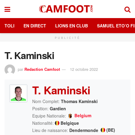
TOLI
EN DIRECT
LIONS EN CLUB
SAMUEL ETO’O FI
PUBLICITÉ
T. Kaminski
par
Redaction Camfoot
12 octobre 2022
T. Kaminski
Nom Complet:
Thomas Kaminski
Position:
Gardien
Belgium
Equipe Nationale:
Nationalité:
Belgique
(BE)
Lieu de naissance:
Dendermonde