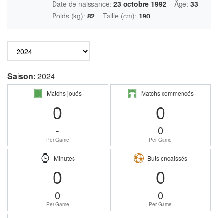
Date de naissance:
23 octobre 1992
Âge:
33
Poids (kg):
82
Taille (cm):
190
Saison:
2024
Matchs joués
Matchs commencés
0
0
-
0
Per Game
Per Game
Minutes
Buts encaissés
0
0
0
0
Per Game
Per Game