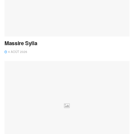
Massire Sylla
4 AOÛT 2026