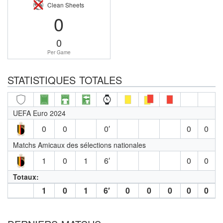
Clean Sheets
0
0
Per Game
STATISTIQUES TOTALES
UEFA Euro 2024
0
0
0′
0
0
Matchs Amicaux des sélections nationales
1
0
1
6′
0
0
Totaux:
1
0
1
6′
0
0
0
0
0