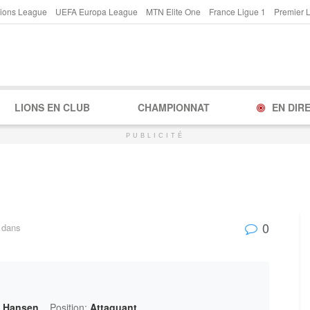
ions League
UEFA Europa League
MTN Elite One
France Ligue 1
Premier 
LIONS EN CLUB
CHAMPIONNAT
EN DIR
PUBLICITÉ
0
dans
d Hansen
Position:
Attaquant