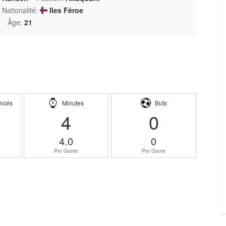
Nationalité:
Iles Féroe
Âge:
21
ncés
Minutes
Buts
4
0
4.0
0
Per Game
Per Game