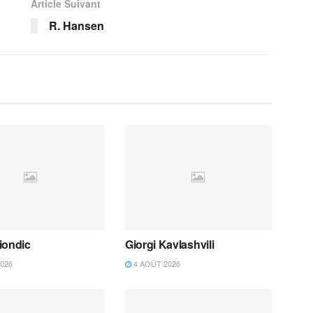
Article Suivant
R. Hansen
iondic
Giorgi Kavlashvili
026
4 AOÛT 2026