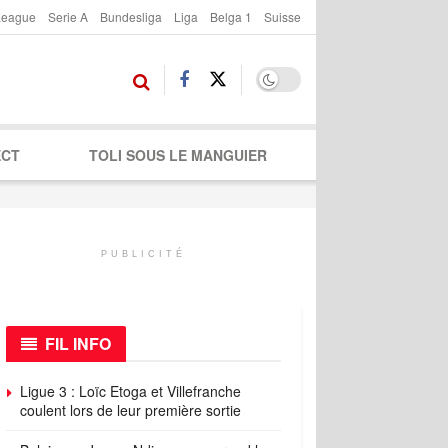
League
Serie A
Bundesliga
Liga
Belga 1
Suisse
ECT
TOLI SOUS LE MANGUIER
PUBLICITÉ
FIL INFO
Ligue 3 : Loïc Etoga et Villefranche
coulent lors de leur première sortie