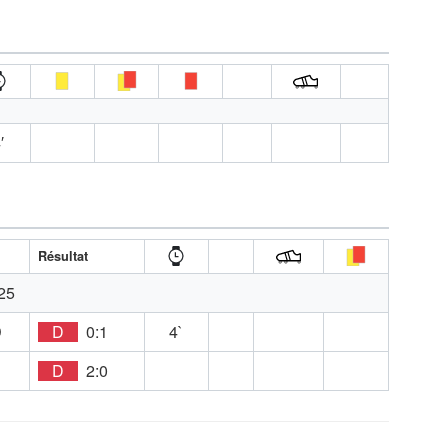
′
Résultat
25
D
D
0:1
4`
E
D
2:0