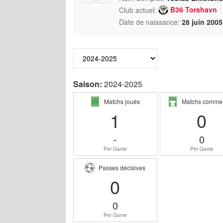
B36 Torshavn
Club actuel:
Date de naissance:
28 juin 2005
Saison:
2024-2025
Matchs joués
Matchs comme
1
0
-
0
Per Game
Per Game
Passes décisives
0
0
Per Game