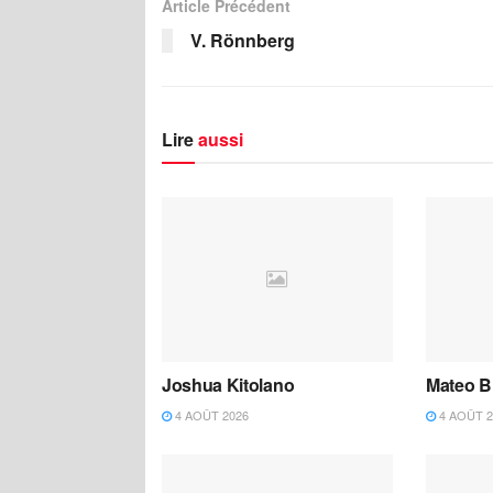
Article Précédent
V. Rönnberg
Lire
aussi
Joshua Kitolano
Mateo B
4 AOÛT 2026
4 AOÛT 2