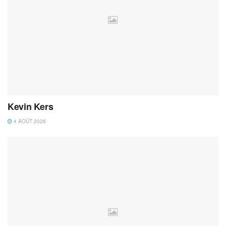
Kevin Kers
4 AOÛT 2026