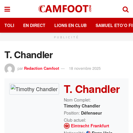
TOLI
EN DIRECT
LIONS EN CLUB
SAMUEL ETO’O FI
PUBLICITÉ
T. Chandler
par
Redaction Camfoot
18 novembre 2025
T. Chandler
Nom Complet:
Timothy Chandler
Position:
Défenseur
Club actuel:
Eintracht Frankfurt
Nationalité:
Etats Unis