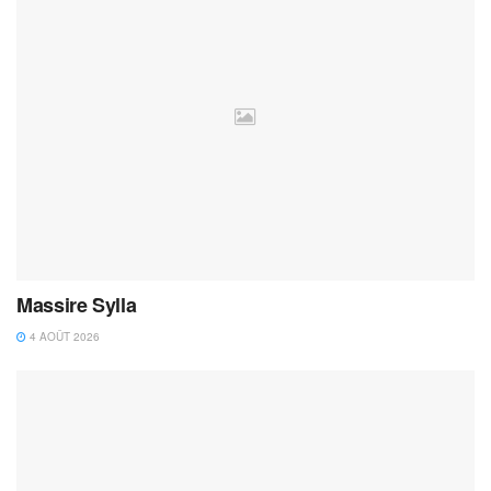
Massire Sylla
4 AOÛT 2026