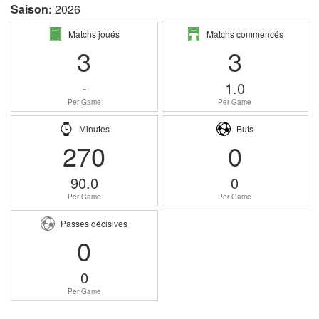
Saison:
2026
Matchs joués
Matchs commencés
3
3
-
1.0
Per Game
Per Game
Minutes
Buts
270
0
90.0
0
Per Game
Per Game
Passes décisives
0
0
Per Game