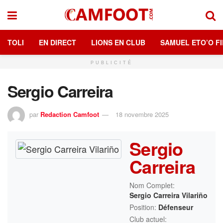
TOLI
EN DIRECT
LIONS EN CLUB
SAMUEL ETO’O FI
PUBLICITÉ
Sergio Carreira
par
Redaction Camfoot
18 novembre 2025
Sergio
Carreira
Nom Complet:
Sergio Carreira Vilariño
Position:
Défenseur
Club actuel: