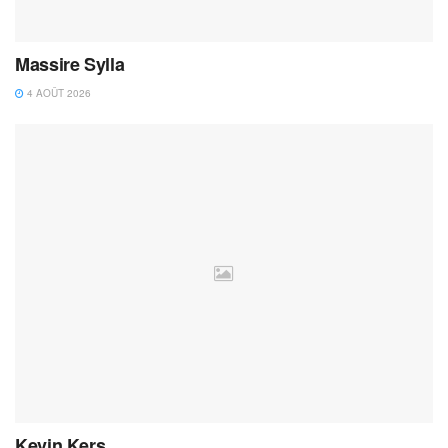
Massire Sylla
4 AOÛT 2026
Kevin Kers