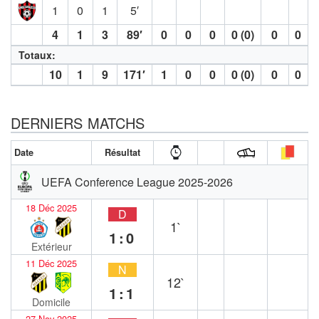
1
0
1
5′
4
1
3
89′
0
0
0
0 (0)
0
0
Totaux:
10
1
9
171′
1
0
0
0 (0)
0
0
DERNIERS MATCHS
Date
Résultat
UEFA Conference League 2025-2026
18 Déc 2025
D
1`
1:0
Extérieur
11 Déc 2025
N
12`
1:1
Domicile
27 Nov 2025