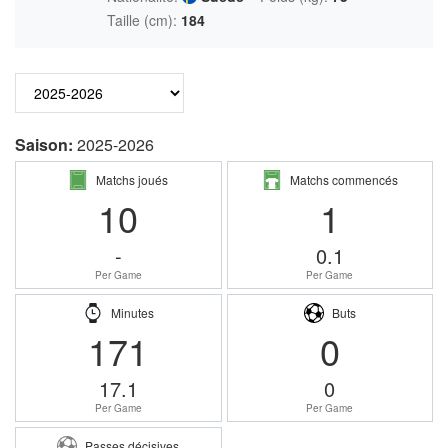
Taille (cm):
184
Saison:
2025-2026
Matchs joués
Matchs commencés
10
1
-
0.1
Per Game
Per Game
Minutes
Buts
171
0
17.1
0
Per Game
Per Game
Passes décisives