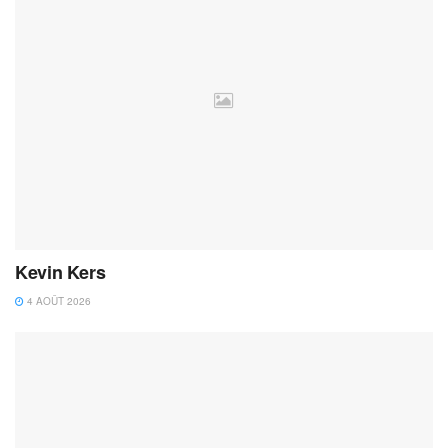
Kevin Kers
4 AOÛT 2026