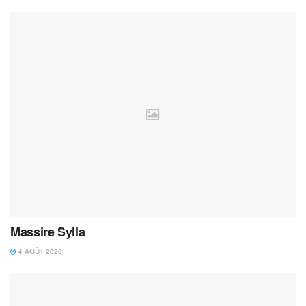
Massire Sylla
4 AOÛT 2026