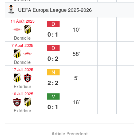
UEFA Europa League 2025-2026
14 Août 2025
D
10`
0:1
Domicile
7 Août 2025
D
58`
0:2
Domicile
17 Juil 2025
N
5`
2:2
Extérieur
10 Juil 2025
V
16`
0:1
Extérieur
Article Précédent