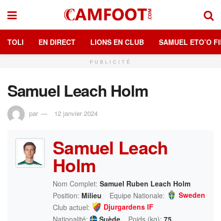
TOLI
EN DIRECT
LIONS EN CLUB
SAMUEL ETO’O FI
PUBLICITÉ
Samuel Leach Holm
par
12 janvier 2024
Samuel Leach
Holm
Nom Complet:
Samuel Ruben Leach Holm
Sweden
Position:
Milieu
Equipe Nationale:
Djurgardens IF
Club actuel:
Nationalité:
Suède
Poids (kg):
75