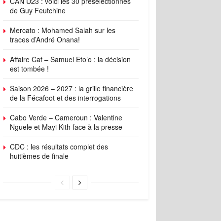
CAN U23 : voici les 30 présélectionnés
de Guy Feutchine
Mercato : Mohamed Salah sur les
traces d’André Onana!
Affaire Caf – Samuel Eto’o : la décision
est tombée !
Saison 2026 – 2027 : la grille financière
de la Fécafoot et des interrogations
Cabo Verde – Cameroun : Valentine
Nguele et Mayi Kith face à la presse
CDC : les résultats complet des
huitièmes de finale