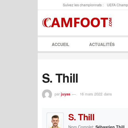
Suivez les championnats :
UEFA Champ
ACCUEIL
ACTUALITÉS
S. Thill
par
juyas
16 mars 2022
dans
S. Thill
Nom Complet:
Sébastien Thill