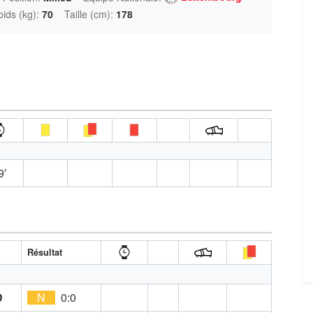
oids (kg):
70
Taille (cm):
178
9′
Résultat
D
N
0:0