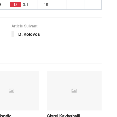
D
D
0:1
19`
Article Suivant
D. Kolovos
iondic
Giorgi Kavlashvili