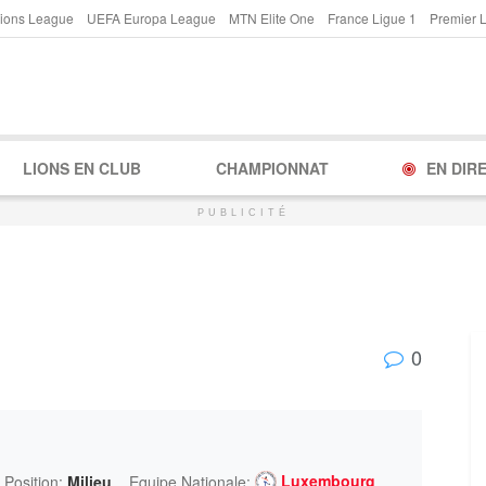
ions League
UEFA Europa League
MTN Elite One
France Ligue 1
Premier 
LIONS EN CLUB
CHAMPIONNAT
EN DIR
PUBLICITÉ
0
Luxembourg
Position:
Milieu
Equipe Nationale: