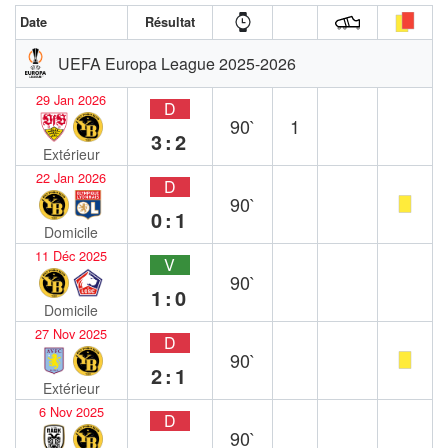
Date
Résultat
UEFA Europa League 2025-2026
29 Jan 2026
D
90`
1
3:2
Extérieur
22 Jan 2026
D
90`
0:1
Domicile
11 Déc 2025
V
90`
1:0
Domicile
27 Nov 2025
D
90`
2:1
Extérieur
6 Nov 2025
D
90`