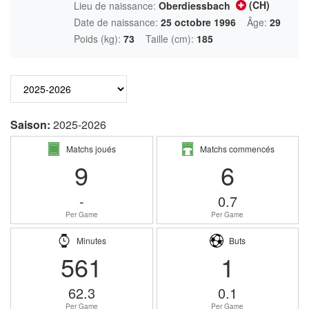
(CH)
Lieu de naissance:
Oberdiessbach
Date de naissance:
25 octobre 1996
Âge:
29
Poids (kg):
73
Taille (cm):
185
Saison:
2025-2026
Matchs joués
Matchs commencés
9
6
-
0.7
Per Game
Per Game
Minutes
Buts
561
1
62.3
0.1
Per Game
Per Game