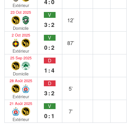
4:0
Extérieur
23 Oct 2025
V
12`
3:2
Domicile
2 Oct 2025
V
87`
0:2
Extérieur
25 Sep 2025
D
1:4
Domicile
28 Août 2025
D
5`
3:2
Extérieur
21 Août 2025
V
7`
0:1
Extérieur