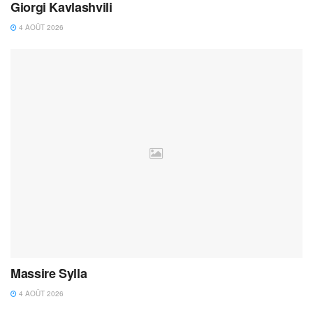
Giorgi Kavlashvili
4 AOÛT 2026
Massire Sylla
4 AOÛT 2026