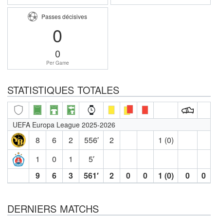
Passes décisives
0
0
Per Game
STATISTIQUES TOTALES
UEFA Europa League 2025-2026
8
6
2
556′
2
1 (0)
1
0
1
5′
9
6
3
561′
2
0
0
1 (0)
0
0
DERNIERS MATCHS