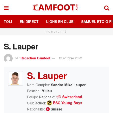
TOLI
EN DIRECT
LIONS EN CLUB
SAMUEL ETO’O FI
PUBLICITÉ
S. Lauper
par
Redaction Camfoot
12 octobre 2022
S. Lauper
Nom Complet:
Sandro Mike Lauper
Position:
Milieu
Switzerland
Equipe Nationale:
BSC Young Boys
Club actuel:
Nationalité:
Suisse