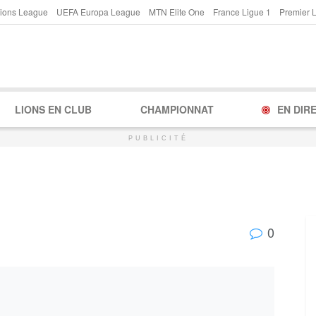
ions League
UEFA Europa League
MTN Elite One
France Ligue 1
Premier 
LIONS EN CLUB
CHAMPIONNAT
EN DIR
PUBLICITÉ
0