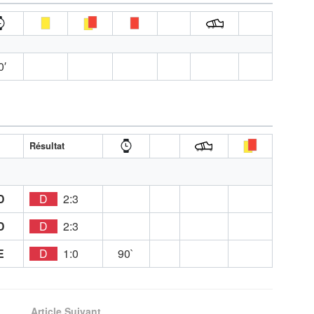
0′
Résultat
D
D
2:3
D
D
2:3
E
D
1:0
90`
Article Suivant