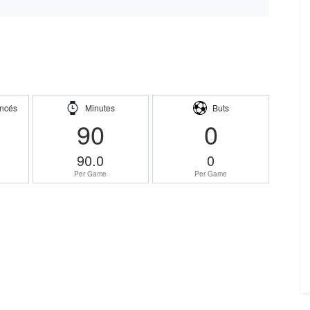
ncés
Minutes
Buts
90
0
90.0
0
Per Game
Per Game