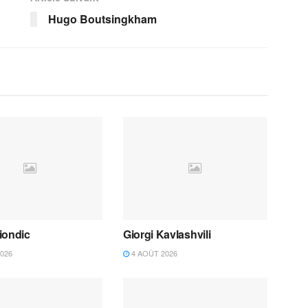
Hugo Boutsingkham
iondic
Giorgi Kavlashvili
026
4 AOÛT 2026