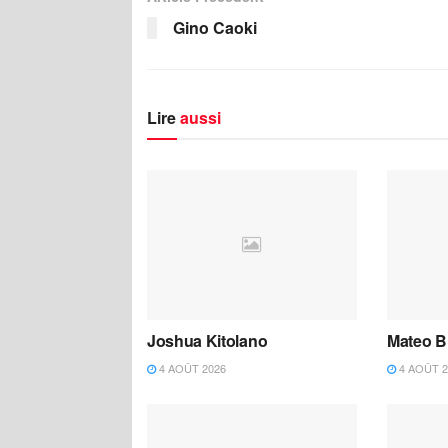
Gino Caoki
Lire
aussi
Joshua Kitolano
Mateo B
4 AOÛT 2026
4 AOÛT 2