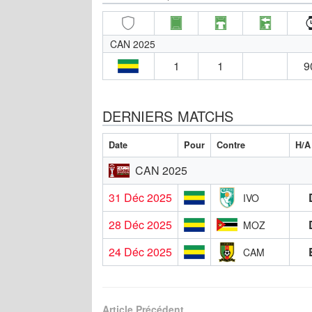
CAN 2025
1
1
9
DERNIERS MATCHS
Date
Pour
Contre
H/A
CAN 2025
31 Déc 2025
IVO
28 Déc 2025
MOZ
24 Déc 2025
CAM
Article Précédent