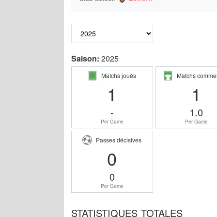
Saison:
2025
Matchs joués
Matchs comme
1
1
-
1.0
Per Game
Per Game
Passes décisives
0
0
Per Game
STATISTIQUES TOTALES